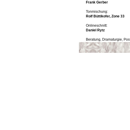
Frank Gerber
Tonmischung:
Rolf Büttikofer, Zone 33
Onlineschnitt:
Daniel Rytz
Beratung, Dramaturgie, Pos
Ursula von Keitz
Katrin Oester
Produziert durch
Ghornuti Productions /
SylvianeNeuenschwander
Mit der finanziellen Unterst
Kulturrat des Kantons Wall
Fonds Regio Films
Versionen:
SCHNEEWEISSE SCHWA
Beta SP, 3:4, Stereo, 86’
DVCAM, 3:4, Stereo, 86’
DVD, 3:4, Stereo, 86’
Original Sprache:
Walliser Deutsch