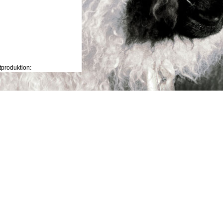
tproduktion:
ützung von
is
RZNASEN