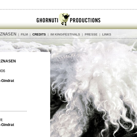
RZNASEN
|
FILM
|
CREDITS
|
IM KINO/FESTIVALS
|
PRESSE
|
LINKS
RZNASEN
006
-Gindrat
..............................
t:
-Gindrat